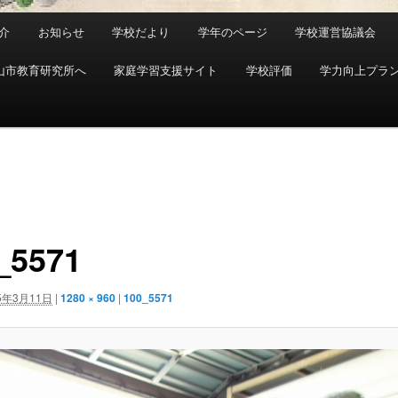
介
お知らせ
学校だより
学年のページ
学校運営協議会
山市教育研究所へ
家庭学習支援サイト
学校評価
学力向上プラ
_5571
5年3月11日
|
1280 × 960
|
100_5571