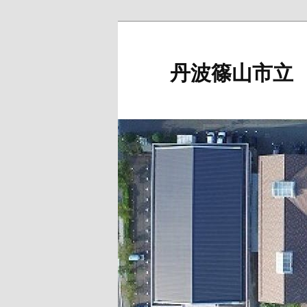
メ
イ
ン
丹波篠山市立
コ
ン
テ
ン
ツ
へ
移
動