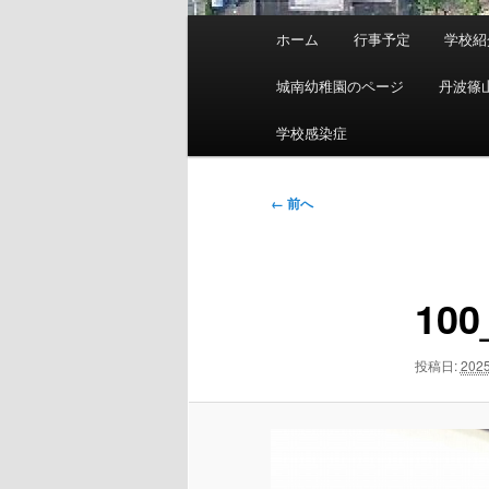
メ
ホーム
行事予定
学校紹
イ
ン
城南幼稚園のページ
丹波篠
メ
ニ
学校感染症
ュ
ー
画
← 前へ
像
ナ
ビ
100
ゲ
ー
シ
投稿日:
202
ョ
ン