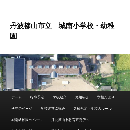
メ
イ
ン
コ
丹波篠山市立 城南小学校・幼稚
ン
園
テ
ン
ツ
へ
移
動
メ
ホーム
行事予定
学校紹介
お知らせ
学校だより
イ
ン
学年のページ
学校運営協議会
各種規定・学校のルール
メ
ニ
城南幼稚園のページ
丹波篠山市教育研究所へ
ュ