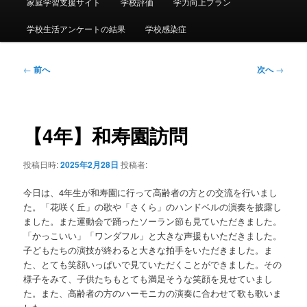
ー
家庭学習支援サイト
学校評価
学力向上プラン
学校生活アンケートの結果
学校感染症
投
←
前へ
次へ
→
稿
ナ
ビ
ゲ
【4年】和寿園訪問
ー
シ
投稿日時:
2025年2月28日
投稿者:
ョ
ン
今日は、4年生が和寿園に行って高齢者の方との交流を行いまし
た。「花咲く丘」の歌や「さくら」のハンドベルの演奏を披露し
ました。また運動会で踊ったソーラン節も見ていただきました。
「
かっこいい」「ワンダフル」と大きな声援もいただきました。
子どもたちの演技が終わると大きな拍手をいただきました。ま
た、とても笑顔いっぱいで見ていただくことができました。その
様子をみて、子供たちもとても満足そうな笑顔を見せていまし
た。また、高齢者の方のハーモニカの演奏に合わせて歌も歌いま