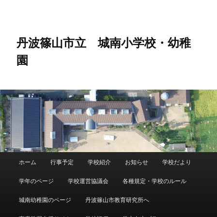
メ
イ
ン
コ
丹波篠山市立 城南小学校・幼稚
ン
園
テ
ン
ツ
へ
移
動
メ
ホーム
行事予定
学校紹介
お知らせ
学校だより
イ
ン
学年のページ
学校運営協議会
各種規定・学校のルール
メ
ニ
城南幼稚園のページ
丹波篠山市教育研究所へ
ュ