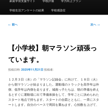
ー
家庭学習支援サイト
学校評価
学力向上プラン
学校生活アンケートの結果
学校感染症
投
←
前へ
次へ
→
稿
ナ
ビ
ゲ
【小学校】朝マラソン頑張っ
ー
シ
ています。
ョ
ン
投稿日時:
2025年11月21日
投稿者:
１２月３日（水）の「マラソン記録会」に向けて、１８日（火）
から朝マラソンが始まりました。運動場のトラックを高学年は外
側、低学年は内側を走ります。城南っ子たちは、朝の準備を終え
るとすぐに運動場に出て準備体操をして、学年ごとに決められた
スタート地点で持ちます。スタートの合図とともに、一斉にスタ
ートします。自分のペースで周回を重ねます。心拍数を上げて、