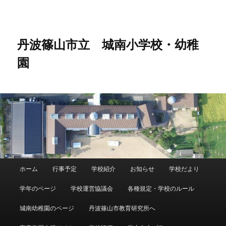
メ
イ
ン
コ
丹波篠山市立 城南小学校・幼稚
ン
園
テ
ン
ツ
へ
移
動
メ
ホーム
行事予定
学校紹介
お知らせ
学校だより
イ
ン
学年のページ
学校運営協議会
各種規定・学校のルール
メ
ニ
城南幼稚園のページ
丹波篠山市教育研究所へ
ュ