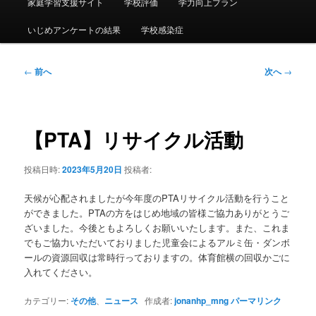
ー
家庭学習支援サイト
学校評価
学力向上プラン
いじめアンケートの結果
学校感染症
投
←
前へ
次へ
→
稿
ナ
ビ
ゲ
【PTA】リサイクル活動
ー
シ
投稿日時:
2023年5月20日
投稿者:
ョ
ン
天候が心配されましたが今年度のPTAリサイクル活動を行うこと
ができました。PTAの方をはじめ地域の皆様ご協力ありがとうご
ざいました。今後ともよろしくお願いいたします。また、これま
でもご協力いただいておりました児童会によるアルミ缶・ダンボ
ールの資源回収は常時行っておりますの。体育館横の回収かごに
入れてください。
カテゴリー:
その他
、
ニュース
作成者:
jonanhp_mng
パーマリンク