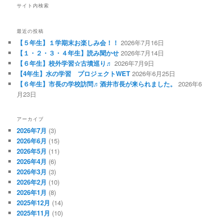
ビ
サイト内検索
ゲ
ー
シ
最近の投稿
ョ
【５年生】１学期末お楽しみ会！！
2026年7月16日
ン
【１・２・３・４年生】読み聞かせ
2026年7月14日
【６年生】校外学習☆古墳巡り♬
2026年7月9日
【4年生】水の学習 プロジェクトWET
2026年6月25日
【６年生】市長の学校訪問♬酒井市長が来られました。
2026年6
月23日
アーカイブ
2026年7月
(3)
2026年6月
(15)
2026年5月
(11)
2026年4月
(6)
2026年3月
(3)
2026年2月
(10)
2026年1月
(8)
2025年12月
(14)
2025年11月
(10)