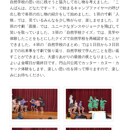
自然学校の思い出に残そうと協力して出し物を考えました。「こ
んばんは。どなたです～？」で始まるキャンプファイヤーの呼び
出し歌で各班の出し物の紹介をして始めました。１班の寸劇「人
狼」では、見ているみんなを少し怖がらせ、楽しませました。２
班の寸劇「面接」では、ユニークなダンスやジョークを飛ばして
笑いを取っていました。３班の「自然学校クイズ」では、見学や
体験したことをもとにしたクイズで自然学校を再確認することが
できました。４班の「自然学校のまとめ」では１日目から３日目
までの出来事を寸劇で振り返り、自然学校で学んだことを思い返
すことができました。大盛りあがりの最後の夜となりました。い
よいよ金曜日が最終日です。円山川公苑でカッター・カヌー・カ
ヤック体験をします。楽しい思い出を持って帰りますので、楽し
みにお待ちください。