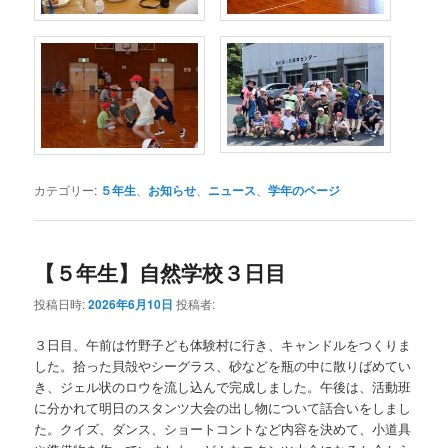
カテゴリー:
５年生
、
お知らせ
、
ニュース
、
学年のページ
【５年生】自然学校３日目
投稿日時:
2026年6月10日
投稿者:
３日目、午前は竹野子ども体験村に行き、キャンドルをつくりま
した。拾った貝殻やシーグラス、砂などを瓶の中に散りばめてい
き、ジェル状のロウを流し込んで完成しました。午後は、活動班
に分かれて明日のスタンツ大会の出し物について話合いをしまし
た。クイズ、ダンス、ショートコントなど内容を決めて、小道具