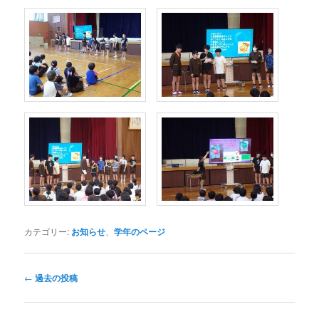
カテゴリー:
お知らせ
、
学年のページ
投
←
過去の投稿
稿
ナ