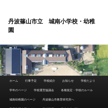
メ
サ
イ
ブ
ン
コ
コ
ン
丹波篠山市立 城南小学校・幼稚
ン
テ
園
テ
ン
ン
ツ
ツ
へ
へ
移
移
動
動
メ
ホーム
行事予定
学校紹介
お知らせ
学校だより
イ
ン
学年のページ
学校運営協議会
各種規定・学校のルール
メ
ニ
城南幼稚園のページ
丹波篠山市教育研究所へ
ュ