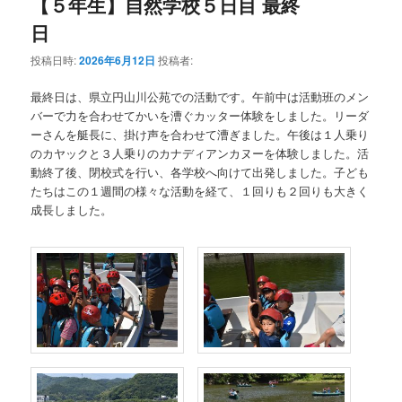
【５年生】自然学校５日目 最終
日
投稿日時:
2026年6月12日
投稿者:
最終日は、県立円山川公苑での活動です。午前中は活動班のメン
バーで力を合わせてかいを漕ぐカッター体験をしました。リーダ
ーさんを艇長に、掛け声を合わせて漕ぎました。午後は１人乗り
のカヤックと３人乗りのカナディアンカヌーを体験しました。活
動終了後、閉校式を行い、各学校へ向けて出発しました。子ども
たちはこの１週間の様々な活動を経て、１回りも２回りも大きく
成長しました。