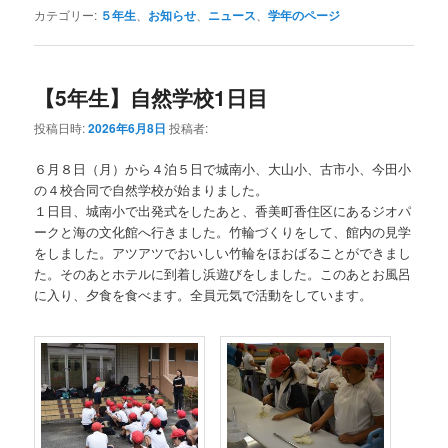
カテゴリー:
５年生
、
お知らせ
、
ニュース
、
学年のページ
【5年生】自然学校1日目
投稿日時:
2026年6月8日
投稿者:
６月８日（月）から４泊５日で城南小、大山小、古市小、今田小
の４校合同で自然学校が始まりました。
１日目、城南小で出発式をしたあと、香美町香住区にあるジオパ
ークと海の文化館へ行きました。竹輪づくりをして、館内の見学
をしました。アツアツでおいしい竹輪をほおばることができまし
た。そのあとホテルに到着し浜遊びをしました。このあとお風呂
に入り、夕食を食べます。全員元気で活動をしています。