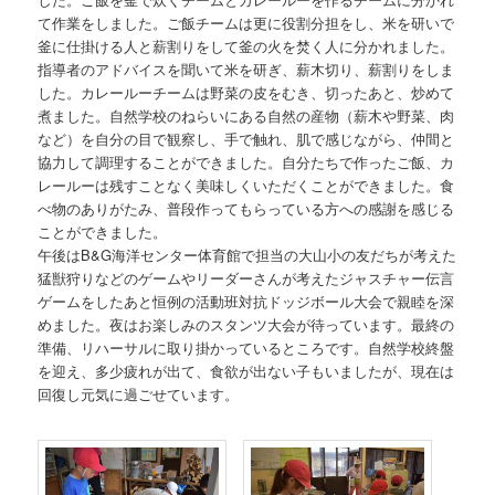
て作業をしました。ご飯チームは更に役割分担をし、米を研いで
釜に仕掛ける人と薪割りをして釜の火を焚く人に分かれました。
指導者のアドバイスを聞いて米を研ぎ、薪木切り、薪割りをしま
した。カレールーチームは野菜の皮をむき、切ったあと、炒めて
煮ました。自然学校のねらいにある自然の産物（薪木や野菜、肉
など）を自分の目で観察し、手で触れ、肌で感じながら、仲間と
協力して調理することができました。自分たちで作ったご飯、カ
レールーは残すことなく美味しくいただくことができました。食
べ物のありがたみ、普段作ってもらっている方への感謝を感じる
ことができました。
午後はB&G海洋センター体育館で担当の大山小の友だちが考えた
猛獣狩りなどのゲームやリーダーさんが考えたジャスチャー伝言
ゲームをしたあと恒例の活動班対抗ドッジボール大会で親睦を深
めました。夜はお楽しみのスタンツ大会が待っています。最終の
準備、リハーサルに取り掛かっているところです。自然学校終盤
を迎え、多少疲れが出て、食欲が出ない子もいましたが、現在は
回復し元気に過ごせています。