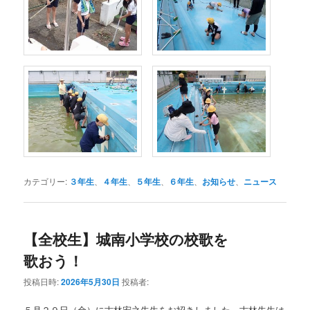
カテゴリー:
３年生
、
４年生
、
５年生
、
６年生
、
お知らせ
、
ニュース
【全校生】城南小学校の校歌を
歌おう！
投稿日時:
2026年5月30日
投稿者:
５月２９日（金）に古林宏之先生をお招きしました。古林先生は