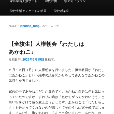
ー
家庭学習支援サイト
学校評価
学力向上プラン
学校生活アンケートの結果
学校感染症
jonanhp_mng
投稿者「
」のアーカイブ
【全校生】人権朝会『わたしは
あかねこ』
投稿日時:
2026年6月15日
投稿者:
６月１５日（月）に人権朝会を行いました。担当教員が『わたし
はあかねこ』という絵本の読み聞かせをしてみんなであかねこの
気持ちを考えました。
家族の中であかねこだけが赤色です。あかねこ自身は色を気に入
っていたのですが、まわりの猫は「色がちがってかわいそう」と
白い粉をかけて色を変えようとします。あかねこは「わたしらし
さ」を分かってくれないのが悲しくてそのうちに家を飛び出しま
す。そんな中、街であおねこくんと出会いました。あかねこは、