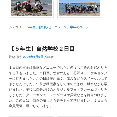
カテゴリー:
５年生
、
お知らせ
、
ニュース
、
学年のページ
【５年生】自然学校２日目
投稿日時:
2026年6月9日
投稿者:
１日目の夕食は豪華なメニューでした。何度もご飯のお代わりを
する子もいました。２日目、朝食のあと、竹野スノーケルセンタ
ーに行きました。この日は波が高く、残念ながらスノーケルはで
きませんでした。午前は磯観察をして海の生き物に触れながら学
びました。午後は自分だけのオリジナルフォトフレームづくりを
しました。グルーガンで、シーグラスや貝殻などを飾りつけまし
た。この日は、自然の厳しさも身をもって学びました。２日目も
全員元気に過ごしています。