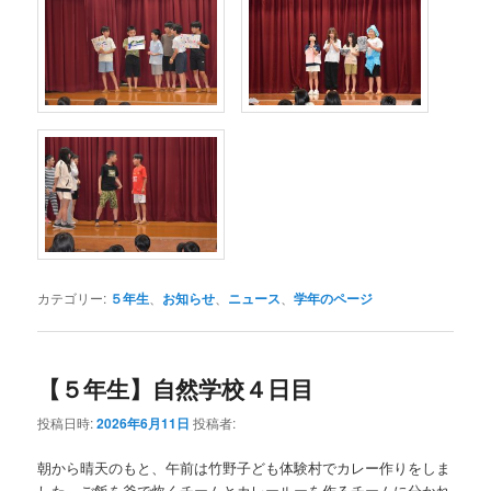
カテゴリー:
５年生
、
お知らせ
、
ニュース
、
学年のページ
【５年生】自然学校４日目
投稿日時:
2026年6月11日
投稿者:
朝から晴天のもと、午前は竹野子ども体験村でカレー作りをしま
した。ご飯を釜で炊くチームとカレールーを作るチームに分かれ