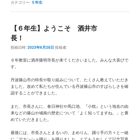
カテゴリー:
５年生
【６年生】ようこそ 酒井市
長！
投稿日時:
2023年6月28日
投稿者:
６年教室に酒井隆明市長が来てくださいました。みんな大喜びで
す。
丹波篠山市の特長や取り組みについて、たくさん教えていただき
ました。改めて私たちが住んでいる丹波篠山市のすばらしさを確
認することができました。
また、市長さんに、春日神社や馬口池、『小枕』という地名の由
来などの篠山や城南の歴史について「よく知ってますね。」と褒
めていただきました。
最後には、市長さんとまるいの、まめりん、踊り手の方々と一緒
に「デカンショ踊り」を踊りました。とてもうれしくて記念写真