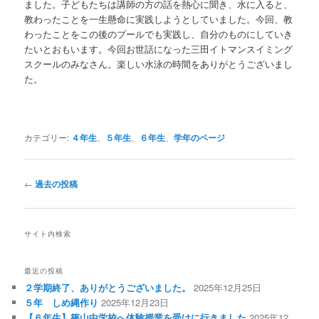
ました。子どもたちは講師の方の話を熱心に聞き、水に入ると、
教わったことを一生懸命に実践しようとしていました。今回、教
わったことをこの後のプールでも実践し、自分のものにしていき
たいとおもいます。今回お世話になった三田イトマンスイミング
スクールのみなさん。楽しい水泳の時間をありがとうございまし
た。
カテゴリー:
４年生
、
５年生
、
６年生
、
学年のページ
投
←
過去の投稿
稿
ナ
ビ
サイト内検索
ゲ
ー
シ
最近の投稿
ョ
２学期終了、ありがとうございました。
2025年12月25日
ン
５年 しめ縄作り
2025年12月23日
【６年生】篠山中学校へ体験授業を受けに行きました
2025年12