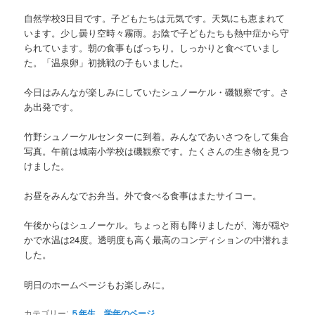
自然学校3日目です。子どもたちは元気です。天気にも恵まれて
います。少し曇り空時々霧雨。お陰で子どもたちも熱中症から守
られています。朝の食事もばっちり。しっかりと食べていまし
た。「温泉卵」初挑戦の子もいました。
今日はみんなが楽しみにしていたシュノーケル・磯観察です。さ
あ出発です。
竹野シュノーケルセンターに到着。みんなであいさつをして集合
写真。午前は城南小学校は磯観察です。たくさんの生き物を見つ
けました。
お昼をみんなでお弁当。外で食べる食事はまたサイコー。
午後からはシュノーケル。ちょっと雨も降りましたが、海が穏や
かで水温は24度。透明度も高く最高のコンディションの中潜れま
した。
明日のホームページもお楽しみに。
カテゴリー:
５年生
、
学年のページ