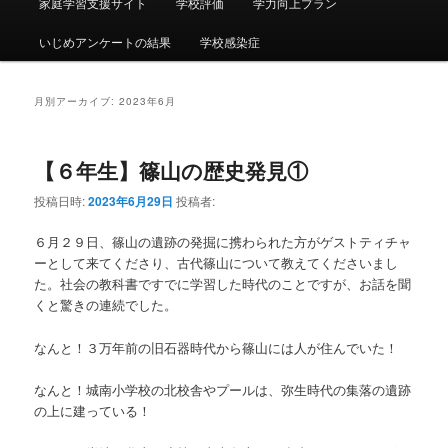
ー
家庭学習支援サイト
学校評価
学力向上プラン
いじめアンケートの結果
学校感染症
月別アーカイブ:
2023年6月
【６年生】篠山の歴史発見①
投稿日時:
2023年6月29日
投稿者:
６月２９日、篠山の遺跡の発掘に携わられた方がゲストティチャ
ーとして来てくださり、古代篠山について教えてくださいまし
た。社会の教科書ですでに学習した時代のことですが、お話を聞
くと驚きの連続でした。
なんと！３万年前の旧石器時代から篠山には人が住んでいた！
なんと！城南小学校の北校舎やプールは、弥生時代の集落の遺跡
の上に建っている！