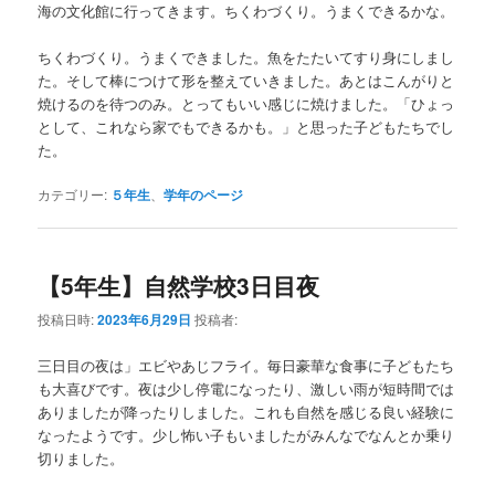
海の文化館に行ってきます。ちくわづくり。うまくできるかな。
ちくわづくり。うまくできました。魚をたたいてすり身にしまし
た。そして棒につけて形を整えていきました。あとはこんがりと
焼けるのを待つのみ。とってもいい感じに焼けました。「ひょっ
として、これなら家でもできるかも。」と思った子どもたちでし
た。
カテゴリー:
５年生
、
学年のページ
【5年生】自然学校3日目夜
投稿日時:
2023年6月29日
投稿者:
三日目の夜は」エビやあじフライ。毎日豪華な食事に子どもたち
も大喜びです。夜は少し停電になったり、激しい雨が短時間では
ありましたが降ったりしました。これも自然を感じる良い経験に
なったようです。少し怖い子もいましたがみんなでなんとか乗り
切りました。