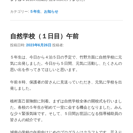
カテゴリー:
５年生
、
お知らせ
自然学校（１日目）午前
投稿日時:
2023年6月26日
投稿者:
５年生は、今日から４泊５日の予定で、竹野方面に自然学校に元
気に出発しました。今日から５日間、元気に活動し、たくさんの
思い出を作ってきてほしいと思います。
午前８時、保護者の皆さんに見送っていただき、元気に学校を出
発しました。
植村直己冒険館に到着。まずは自然学校全体の開校式を行いまし
た。各校の５年生が初めて一堂に会する機会となりました。みん
な少々緊張気味です。そして、５日間お世話になる指導補助員の
皆さんの紹介です。
城南小学校の午前中はじめのプログラムはクラフトです。芯入り