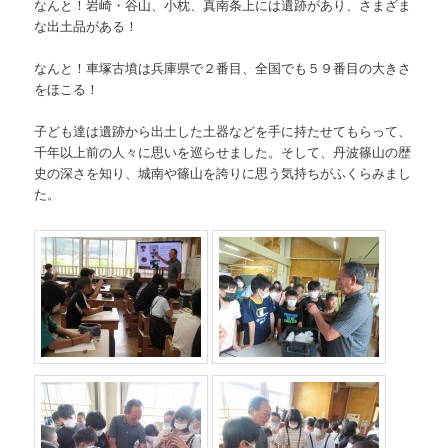
なんと！岩崎・谷山、小枕、真南条上には遺跡があり、さまざま
な出土品がある！
なんと！車塚古墳は兵庫県で２番目、全国でも５９番目の大きさ
をほこる！
子ども達は遺跡から出土した土器などを手に持たせてもらって、
千年以上前の人々に思いを巡らせました。そして、丹波篠山の歴
史の深さを知り、城南や篠山を誇りに思う気持ちがふくらみまし
た。