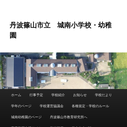
メ
サ
イ
ブ
ン
コ
コ
ン
丹波篠山市立 城南小学校・幼稚
ン
テ
園
テ
ン
ン
ツ
ツ
へ
へ
移
移
動
動
メ
ホーム
行事予定
学校紹介
お知らせ
学校だより
イ
ン
学年のページ
学校運営協議会
各種規定・学校のルール
メ
ニ
城南幼稚園のページ
丹波篠山市教育研究所へ
ュ